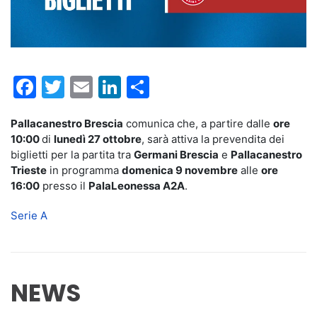
Facebook
Twitter
Email
LinkedIn
Condividi
Pallacanestro Brescia
comunica che, a partire dalle
ore
10:00
di
lunedì 27 ottobre
, sarà attiva la prevendita dei
biglietti per la partita tra
Germani Brescia
e
Pallacanestro
Trieste
in programma
domenica 9 novembre
alle
ore
16:00
presso il
PalaLeonessa A2A
.
Serie A
NEWS