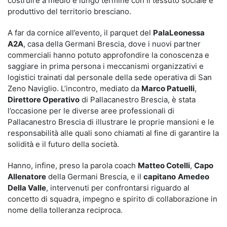
costruire a medio e lungo termine con il tessuto sociale e
produttivo del territorio bresciano.
A far da cornice all’evento, il parquet del
PalaLeonessa
A2A
, casa della Germani Brescia, dove i nuovi partner
commerciali hanno potuto approfondire la conoscenza e
saggiare in prima persona i meccanismi organizzativi e
logistici trainati dal personale della sede operativa di San
Zeno Naviglio. L’incontro, mediato da
Marco Patuelli
,
Direttore Operativo
di Pallacanestro Brescia, è stata
l’occasione per le diverse aree professionali di
Pallacanestro Brescia di illustrare le proprie mansioni e le
responsabilità alle quali sono chiamati al fine di garantire la
solidità e il futuro della società.
Hanno, infine, preso la parola coach
Matteo Cotelli
,
Capo
Allenatore
della Germani Brescia, e il
capitano
Amedeo
Della Valle
, intervenuti per confrontarsi riguardo al
concetto di squadra, impegno e spirito di collaborazione in
nome della tolleranza reciproca.