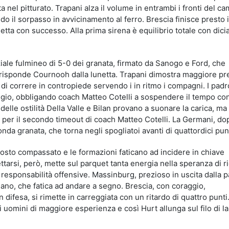
a nel pitturato. Trapani alza il volume in entrambi i fronti del c
ndo il sorpasso in avvicinamento al ferro. Brescia finisce presto
etta con successo. Alla prima sirena è equilibrio totale con dic
iale fulmineo di 5-0 dei granata, firmato da Sanogo e Ford, che
ò, risponde Cournooh dalla lunetta. Trapani dimostra maggiore p
di correre in contropiede servendo i in ritmo i compagni. I padr
ggio, obbligando coach Matteo Cotelli a sospendere il tempo co
sa delle ostilità Della Valle e Bilan provano a suonare la carica, m
nti per il secondo timeout di coach Matteo Cotelli. La Germani, do
onda granata, che torna negli spogliatoi avanti di quattordici punt
uttosto compassato e le formazioni faticano ad incidere in chiave
ttarsi, però, mette sul parquet tanta energia nella speranza di r
responsabilità offensive. Massinburg, prezioso in uscita dalla 
liano, che fatica ad andare a segno. Brescia, con coraggio,
ifesa, si rimette in carreggiata con un ritardo di quattro punti.
i uomini di maggiore esperienza e così Hurt allunga sul filo di la