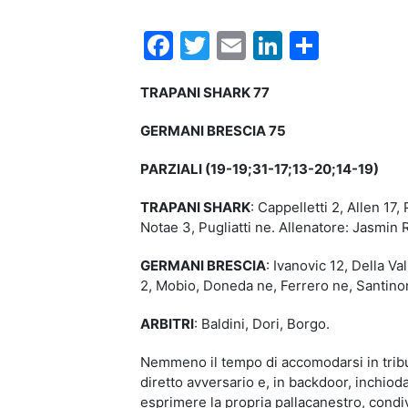
Facebook
Twitter
Email
LinkedIn
Condiv
TRAPANI SHARK 77
GERMANI BRESCIA 75
PARZIALI (19-19;31-17;13-20;14-19)
TRAPANI SHARK
: Cappelletti 2, Allen 17
Notae 3, Pugliatti ne. Allenatore: Jasmin
GERMANI BRESCIA
: Ivanovic 12, Della V
2, Mobio, Doneda ne, Ferrero ne, Santinon
ARBITRI
: Baldini, Dori, Borgo.
Nemmeno il tempo di accomodarsi in tribu
diretto avversario e, in backdoor, inchi
esprimere la propria pallacanestro, condi