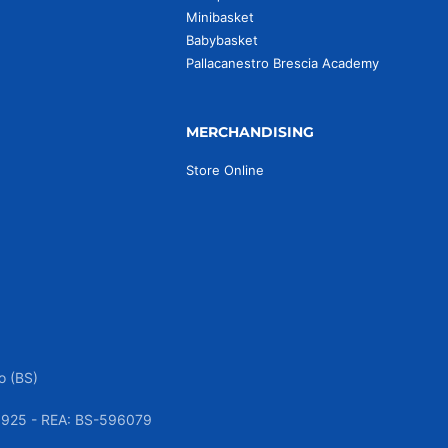
Minibasket
Babybasket
Pallacanestro Brescia Academy
MERCHANDISING
Store Online
o (BS)
050925 - REA: BS-596079