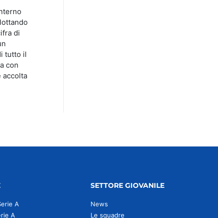
interno
 lottando
ifra di
un
tutto il
va con
 accolta
E
SETTORE GIOVANILE
Serie A
News
erie A
Le squadre