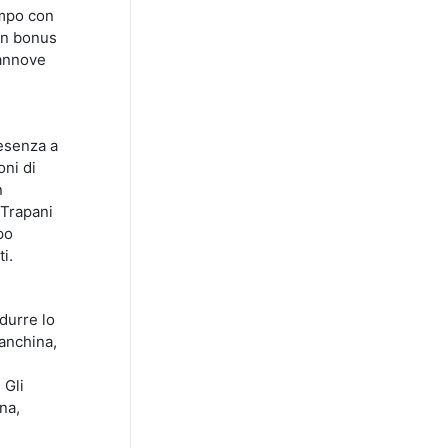
ampo con
 in bonus
iannove
resenza a
oni di
n
a Trapani
po
i.
idurre lo
panchina,
 Gli
na,