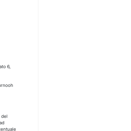
ato 6,
ournooh
 del
 ad
centuale