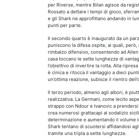
per Riverse, mentre Bilan agisce da regist
Rossato a dettare i tempi di gioco, sferra
e gli Shark ne approfittano andando in lun
punti per parte.
Il secondo quarto è inaugurato da un parz
puniscono la difesa ospite, ai quali, per
rimbalzo difensivo, consentendo ad Allen 
casa toccano le sette lunghezze di vanta
l’obiettivo di invertire la rotta. Alla ripre
è cinica e ritocca il vantaggio a dieci pu
un’ottima reazione, subisce il rientro dell’
Il terzo periodo, almeno agli albori, è pi
realizzativa. La Germani, come lecito aspe
strappo con Ndour e Ivanovic a prendersi 
crea numerosi grattacapi al sodalizio sici
determinazione e aumentando il volume in d
Shark tentano di scuotersi affidandosi agl
tramite una tripla a sette lunghezze.