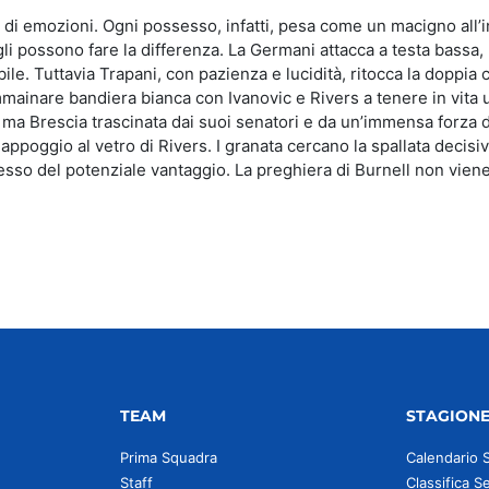
ca di emozioni. Ogni possesso, infatti, pesa come un macigno all’
agli possono fare la differenza. La Germani attacca a testa bassa,
e. Tuttavia Trapani, con pazienza e lucidità, ritocca la doppia c
mmainare bandiera bianca con Ivanovic e Rivers a tenere in vita 
ma Brescia trascinata dai suoi senatori e da un’immensa forza di 
n appoggio al vetro di Rivers. I granata cercano la spallata decisi
esso del potenziale vantaggio. La preghiera di Burnell non viene
TEAM
STAGION
Prima Squadra
Calendario 
Staff
Classifica S