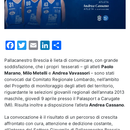
Facebook
Twitter
Email
LinkedIn
Condividi
Pallacanestro Brescia è lieta di comunicare, con grande
soddisfazione, che i propri tesserati – gli atleti
Paolo
Marano
,
Milo Metelli
e
Andrea Vavassori
– sono stati
convocati dal Comitato Regionale Lombardo, nell’ambito
del Progetto di monitoraggio degli atleti del territorio,
riguardante le selezioni giovanili regionali dell’annata 2013
maschile, giovedì 9 aprile presso il Palasport a Carugate
(MI). Risulta inoltre a disposizione l’atleta
Andrea Cassano
.
La convocazione è il risultato di un percorso di crescita
affrontato con cura, attenzione e dedizione costante,
all’interno del Settore Giovanile di Pallacanestro Brescia.