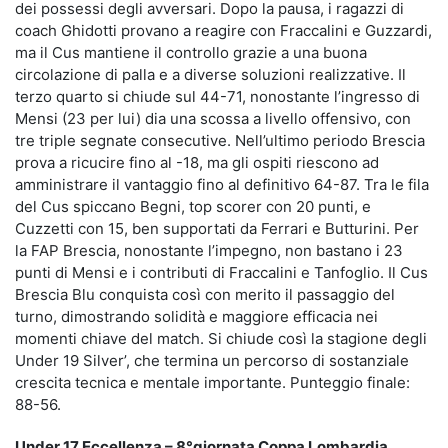
dei possessi degli avversari. Dopo la pausa, i ragazzi di
coach Ghidotti provano a reagire con Fraccalini e Guzzardi,
ma il Cus mantiene il controllo grazie a una buona
circolazione di palla e a diverse soluzioni realizzative. Il
terzo quarto si chiude sul 44-71, nonostante l’ingresso di
Mensi (23 per lui) dia una scossa a livello offensivo, con
tre triple segnate consecutive. Nell’ultimo periodo Brescia
prova a ricucire fino al -18, ma gli ospiti riescono ad
amministrare il vantaggio fino al definitivo 64-87. Tra le fila
del Cus spiccano Begni, top scorer con 20 punti, e
Cuzzetti con 15, ben supportati da Ferrari e Butturini. Per
la FAP Brescia, nonostante l’impegno, non bastano i 23
punti di Mensi e i contributi di Fraccalini e Tanfoglio. Il Cus
Brescia Blu conquista così con merito il passaggio del
turno, dimostrando solidità e maggiore efficacia nei
momenti chiave del match. Si chiude così la stagione degli
Under 19 Silver’, che termina un percorso di sostanziale
crescita tecnica e mentale importante. Punteggio finale:
88-56.
Under 17 Eccellenza – 8°giornata Coppa Lombardia