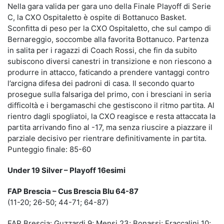
Nella gara valida per gara uno della Finale Playoff di Serie
C, la CXO Ospitaletto è ospite di Bottanuco Basket.
Sconfitta di peso per la CXO Ospitaletto, che sul campo di
Bernareggio, soccombe alla favorita Bottanuco. Partenza
in salita per i ragazzi di Coach Rossi, che fin da subito
subiscono diversi canestri in transizione e non riescono a
produrre in attacco, faticando a prendere vantaggi contro
l’arcigna difesa dei padroni di casa. Il secondo quarto
prosegue sulla falsariga del primo, con i bresciani in seria
difficoltà e i bergamaschi che gestiscono il ritmo partita. Al
rientro dagli spogliatoi, la CXO reagisce e resta attaccata la
partita arrivando fino al -17, ma senza riuscire a piazzare il
parziale decisivo per rientrare definitivamente in partita.
Punteggio finale: 85-60
Under 19 Silver – Playoff 16esimi
FAP Brescia – Cus Brescia Blu 64-87
(11-20; 26-50; 44-71; 64-87)
FAP Brescia: Guzzardi 9; Mensi 23; Bonassi; Fraccalini 10;