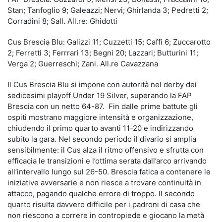
Stan; Tanfoglio 9; Galeazzi; Nervi; Ghirlanda 3; Pedretti 2;
Corradini 8; Sall. All.re: Ghidotti
Cus Brescia Blu: Galizzi 11; Cuzzetti 15; Caffi 6; Zuccarotto
2; Ferretti 3; Ferrrari 13; Begni 20; Lazzari; Butturini 11;
Verga 2; Guerreschi; Zani. All.re Cavazzana
Il Cus Brescia Blu si impone con autorità nel derby dei
sedicesimi playoff Under 19 Silver, superando la FAP
Brescia con un netto 64-87. Fin dalle prime battute gli
ospiti mostrano maggiore intensità e organizzazione,
chiudendo il primo quarto avanti 11-20 e indirizzando
subito la gara. Nel secondo periodo il divario si amplia
sensibilmente: il Cus alza il ritmo offensivo e sfrutta con
efficacia le transizioni e l’ottima serata dall’arco arrivando
all’intervallo lungo sul 26-50. Brescia fatica a contenere le
iniziative avversarie e non riesce a trovare continuità in
attacco, pagando qualche errore di troppo. Il secondo
quarto risulta davvero difficile per i padroni di casa che
non riescono a correre in contropiede e giocano la metà