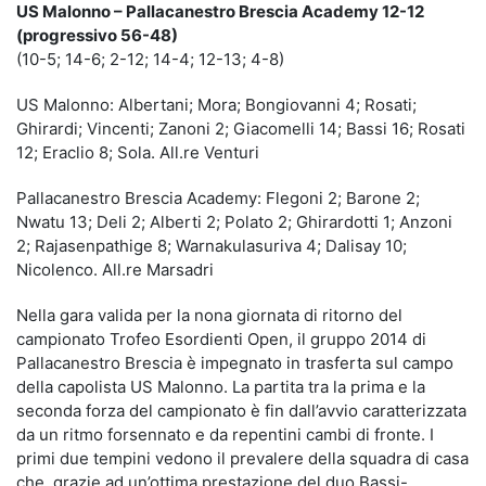
US Malonno – Pallacanestro Brescia Academy 12-12
(progressivo 56-48)
(10-5; 14-6; 2-12; 14-4; 12-13; 4-8)
US Malonno: Albertani; Mora; Bongiovanni 4; Rosati;
Ghirardi; Vincenti; Zanoni 2; Giacomelli 14; Bassi 16; Rosati
12; Eraclio 8; Sola. All.re Venturi
Pallacanestro Brescia Academy: Flegoni 2; Barone 2;
Nwatu 13; Deli 2; Alberti 2; Polato 2; Ghirardotti 1; Anzoni
2; Rajasenpathige 8; Warnakulasuriva 4; Dalisay 10;
Nicolenco. All.re Marsadri
Nella gara valida per la nona giornata di ritorno del
campionato Trofeo Esordienti Open, il gruppo 2014 di
Pallacanestro Brescia è impegnato in trasferta sul campo
della capolista US Malonno. La partita tra la prima e la
seconda forza del campionato è fin dall’avvio caratterizzata
da un ritmo forsennato e da repentini cambi di fronte. I
primi due tempini vedono il prevalere della squadra di casa
che, grazie ad un’ottima prestazione del duo Bassi-