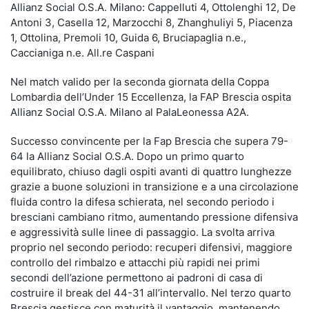
Allianz Social O.S.A. Milano: Cappelluti 4, Ottolenghi 12, De
Antoni 3, Casella 12, Marzocchi 8, Zhanghuliyi 5, Piacenza
1, Ottolina, Premoli 10, Guida 6, Bruciapaglia n.e.,
Caccianiga n.e. All.re Caspani
Nel match valido per la seconda giornata della Coppa
Lombardia dell’Under 15 Eccellenza, la FAP Brescia ospita
Allianz Social O.S.A. Milano al PalaLeonessa A2A.
Successo convincente per la Fap Brescia che supera 79-
64 la Allianz Social O.S.A. Dopo un primo quarto
equilibrato, chiuso dagli ospiti avanti di quattro lunghezze
grazie a buone soluzioni in transizione e a una circolazione
fluida contro la difesa schierata, nel secondo periodo i
bresciani cambiano ritmo, aumentando pressione difensiva
e aggressività sulle linee di passaggio. La svolta arriva
proprio nel secondo periodo: recuperi difensivi, maggiore
controllo del rimbalzo e attacchi più rapidi nei primi
secondi dell’azione permettono ai padroni di casa di
costruire il break del 44-31 all’intervallo. Nel terzo quarto
Brescia gestisce con maturità il vantaggio, mantenendo