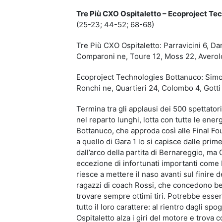
Tre Più CXO Ospitaletto – Ecoproject T
(25-23; 44-52; 68-68)
Tre Più CXO Ospitaletto: Parravicini 6, Dan
Comparoni ne, Toure 12, Moss 22, Averoldi
Ecoproject Technologies Bottanuco: Simonce
Ronchi ne, Quartieri 24, Colombo 4, Gotti n
Termina tra gli applausi dei 500 spettato
nel reparto lunghi, lotta con tutte le ene
Bottanuco, che approda così alle Final Fo
a quello di Gara 1 lo si capisce dalle prim
dall’arco della partita di Bernareggio, ma 
eccezione di infortunati importanti come
riesce a mettere il naso avanti sul finire
ragazzi di coach Rossi, che concedono ben 
trovare sempre ottimi tiri. Potrebbe esser
tutto il loro carattere: al rientro dagli sp
Ospitaletto alza i giri del motore e trova c