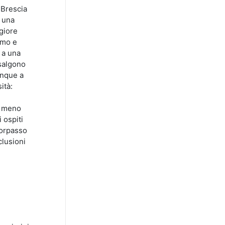
 Brescia
 una
ggiore
tmo e
 a una
 salgono
unque a
ità:
e meno
 ospiti
sorpasso
clusioni