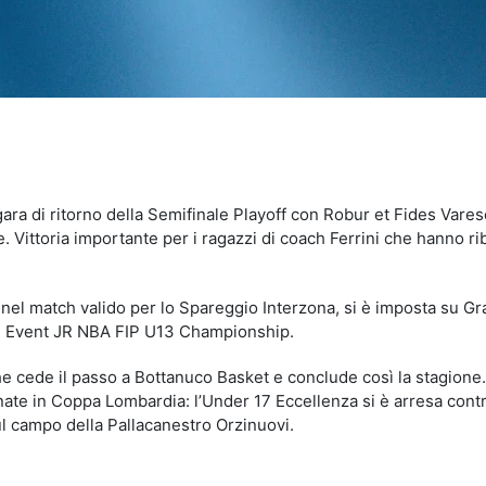
idi
 gara di ritorno della Semifinale Playoff con Robur et Fides Vares
 Vittoria importante per i ragazzi di coach Ferrini che hanno riba
nel match valido per lo Spareggio Interzona, si è imposta su G
l Event
JR NBA FIP U13 Championship.
he cede il passo a Bottanuco Basket e conclude così la stagione.
ate in Coppa Lombardia: l’Under 17 Eccellenza si è arresa con
l campo della Pallacanestro Orzinuovi.