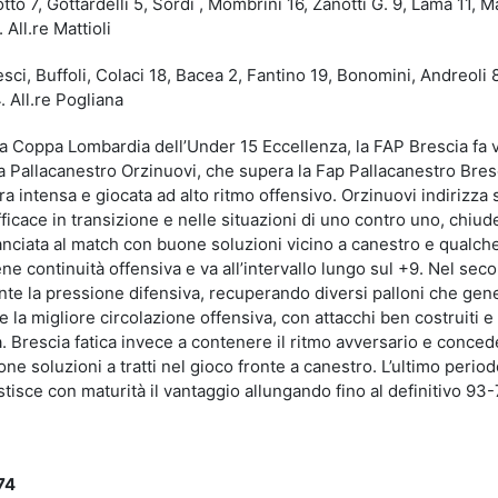
tto 7, Gottardelli 5, Sordi , Mombrini 16, Zanotti G. 9, Lama 11, M
 All.re Mattioli
sci, Buffoli, Colaci 18, Bacea 2, Fantino 19, Bonomini, Andreoli 
 All.re Pogliana
la Coppa Lombardia dell’Under 15 Eccellenza, la FAP Brescia fa v
 la Pallacanestro Orzinuovi, che supera la Fap Pallacanestro Bre
a intensa e giocata ad alto ritmo offensivo. Orzinuovi indirizza 
ficace in transizione e nelle situazioni di uno contro uno, chiu
anciata al match con buone soluzioni vicino a canestro e qualch
ene continuità offensiva e va all’intervallo lungo sul +9. Nel sec
nte la pressione difensiva, recuperando diversi palloni che ge
 la migliore circolazione offensiva, con attacchi ben costruiti e 
a. Brescia fatica invece a contenere il ritmo avversario e conce
ne soluzioni a tratti nel gioco fronte a canestro. L’ultimo perio
stisce con maturità il vantaggio allungando fino al definitivo 93
74