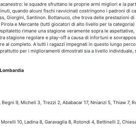
acanestro: le squadre sfruttano le proprie armi migliori e la part
inuti, quando alcuni fischi ravvicinati costringono i padroni di c
ss, Giorgini, Santinon. Bottanuco, che trova delle prestazioni di 
 Pirola e Mercante (tutti giocatori di alto livello per la categoria)
r Ospitaletto rimane una stagione veramente sopra le aspettative,
tra stagione regolare e play-off a causa di infortuni e sovrappos
e al completo. A tutti i ragazzi impegnati in questo lungo perco
rattutto per i miglioramenti dimostrati sia a livello individuale, 
a Lombardia
 Begni 9, Micheli 3, Trezzi 2, Ababacar 17, Nnianzi 5, Thiaw 7, R
orelli 10, Ladina 8, Garavaglia 8, Rotondi 4, Bettinelli 2, Chiesa