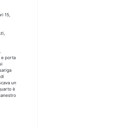
ri 15,
zi,
.
a e porta
si
sariga
di
 scava un
quarto è
 canestro