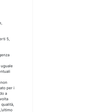
e,
rti 5,
rgenza
a uguale
entuali
tinon
ato per i
ndo a
volta
 qualità,
L’ultimo