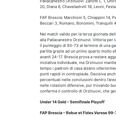
Pallacanestro Orzinuovi: Zanotti L. 1, Ghiro
20, Diana 6, Chavelashvili 18, Leoni, Festa.
FAP Brescia: Marchioni 5, Chiappini 14, Pe
Beccari 3, Romano, Bonomini, Tranquilli 4.
Nel match valido per la terza giornata del
alla Pallacanestro Orzinuovi.
Vittoria per
il punteggio di 93-73 al termine di una gar
partita grazie ad un primo quarto molto ef
avanti 24-17. Brescia prova a restare agg
iniziativa individuale, ma Orzinuovi manti
tempo i padroni di casa alzano ulteriorme
punti rapidi in contropiede. Decisiva anche
percentuali nelle conclusioni dentro l’are
nelle rotazioni difensive, pur trovando buo
conferma il controllo di Orzinuovi, che ge
Under 14 Gold – Semifinale Playoff
FAP Brescia – Robur et Fides Varese 99-