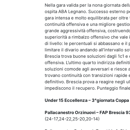
Nella gara valida per la nona giornata d
ospita ABA Legnano.
Successo esterno pe
gara intensa e molto equilibrata per oltre 
continuità offensiva e una migliore gest
grande aggressività offensiva, costruendo 
superiorità a rimbalzo offensivo che vale
di livello: le percentuali si abbassano e
limitare il divario andando all’intervallo s
Brescia trova buone soluzioni dagli 1c1 e
offensiva. L’ultimo quarto indirizza defi
soluzioni comode agli avversari e riesce a 
trovano continuità con transizioni rapide 
definitivo. Brescia prova a reagire negli u
impediscono il recupero. Punteggio finale
Under 15 Eccellenza – 3°giornata Copp
Pallacanestro Orzinuovi – FAP Brescia 
(24-17,24-22,25-20,20-14)