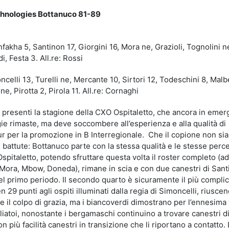
echnologies Bottanuco 81-89
fakha 5, Santinon 17, Giorgini 16, Mora ne, Grazioli, Tognolini n
, Festa 3. All.re: Rossi
lli 13, Turelli ne, Mercante 10, Sirtori 12, Todeschini 8, Malbe
e, Pirotta 2, Pirola 11. All.re: Cornaghi
ri presenti la stagione della CXO Ospitaletto, che ancora in eme
rgie rimaste, ma deve soccombere all’esperienza e alla qualità di
ur per la promozione in B Interregionale. Che il copione non si
e battute: Bottanuco parte con la stessa qualità e le stesse perc
Ospitaletto, potendo sfruttare questa volta il roster completo (ad
 Mora, Mbow, Doneda), rimane in scia e con due canestri di San
 del primo periodo. Il secondo quarto è sicuramente il più complic
29 punti agli ospiti illuminati dalla regia di Simoncelli, riusce
e il colpo di grazia, ma i biancoverdi dimostrano per l’ennesima 
ogliatoi, nonostante i bergamaschi continuino a trovare canestri di
on più facilità canestri in transizione che li riportano a contatto. 