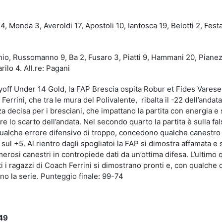
4, Monda 3, Averoldi 17, Apostoli 10, Iantosca 19, Belotti 2, Festa
io, Russomanno 9, Ba 2, Fusaro 3, Piatti 9, Hammani 20, Pianez
rilo 4. All.re: Pagani
ayoff Under 14 Gold, la FAP Brescia ospita Robur et Fides Varese
errini, che tra le mura del Polivalente, ribalta il -22 dell’andat
a decisa per i bresciani, che impattano la partita con energia e 
e lo scarto dell’andata. Nel secondo quarto la partita è sulla fal
qualche errore difensivo di troppo, concedono qualche canestro 
o sul +5. Al rientro dagli spogliatoi la FAP si dimostra affamata e
osi canestri in contropiede dati da un’ottima difesa. L’ultimo 
ti i ragazzi di Coach Ferrini si dimostrano pronti e, con qualche
ano la serie. Punteggio finale: 99-74
-49