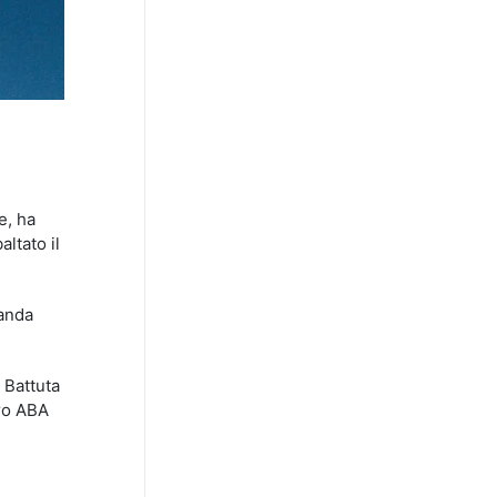
e, ha
ltato il
randa
 Battuta
tro ABA