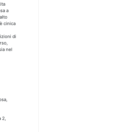
ita
asa a
alto
 è cinica
izioni di
rso,
sia nel
osa,
 2,