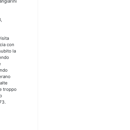
angiarini
8,
isita
scia con
subito la
dendo
e
ondo
nerano
alte
de troppo
do
-73.