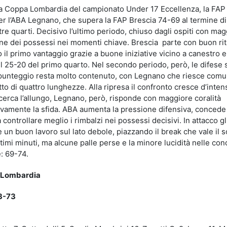
ella Coppa Lombardia del campionato Under 17 Eccellenza, la FAP
r l’ABA Legnano, che supera la FAP Brescia 74-69 al termine di
tre quarti. Decisivo l’ultimo periodo, chiuso dagli ospiti con ma
ione dei possessi nei momenti chiave. Brescia parte con buon ri
il primo vantaggio grazie a buone iniziative vicino a canestro e
 il 25-20 del primo quarto. Nel secondo periodo, però, le difese
 il punteggio resta molto contenuto, con Legnano che riesce com
otto di quattro lunghezze. Alla ripresa il confronto cresce d’intens
 cerca l’allungo, Legnano, però, risponde con maggiore coralità
nitivamente la sfida. ABA aumenta la pressione difensiva, conced
controllare meglio i rimbalzi nei possessi decisivi. In attacco gli
e un buon lavoro sul lato debole, piazzando il break che vale il 
ltimi minuti, ma alcune palle perse e la minore lucidità nelle con
: 69-74.
a Lombardia
93-73