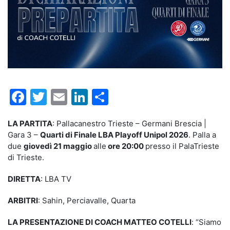
Facebook
Twitter
Email
LinkedIn
Condividi
LA PARTITA
: Pallacanestro Trieste – Germani Brescia |
Gara 3 –
Quarti di Finale LBA Playoff Unipol 2026
. Palla a
due
giovedì 21 maggio
alle
ore 20:00
presso il PalaTrieste
di Trieste.
DIRETTA
: LBA TV
ARBITRI
: Sahin, Perciavalle, Quarta
LA PRESENTAZIONE DI COACH MATTEO COTELLI
: “Siamo