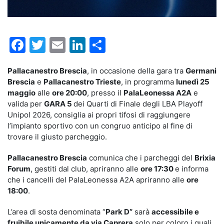
Facebook
Twitter
Email
LinkedIn
Condividi
Pallacanestro Brescia
, in occasione della gara tra
Germani
Brescia
e
Pallacanestro Trieste
, in programma
lunedì 25
maggio
alle
ore 20:00
, presso il
PalaLeonessa A2A
e
valida per
GARA 5
dei Quarti di Finale degli LBA Playoff
Unipol 2026, consiglia ai propri tifosi di raggiungere
l’impianto sportivo con un congruo anticipo al fine di
trovare il giusto parcheggio.
Pallacanestro Brescia
comunica che i parcheggi del
Brixia
Forum
, gestiti dal club, apriranno alle
ore 17:30
e informa
che i cancelli del PalaLeonessa A2A apriranno alle
ore
18:00
.
L’area di sosta denominata “
Park D”
sarà
accessibile e
fruibile unicamente da via Caprera
solo per coloro i quali