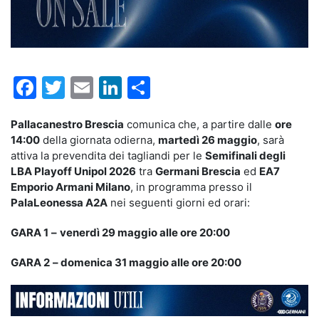
Facebook
Twitter
Email
LinkedIn
Condividi
Pallacanestro Brescia
comunica che, a partire dalle
ore
14:00
della giornata odierna,
martedì 26 maggio
, sarà
attiva la prevendita dei tagliandi per le
Semifinali degli
LBA Playoff Unipol 2026
tra
Germani Brescia
ed
EA7
Emporio Armani Milano
, in programma presso il
PalaLeonessa A2A
nei seguenti giorni ed orari:
GARA 1
–
venerdì 29 maggio alle ore 20:00
GARA 2
– domenica 31 maggio alle ore 20:00