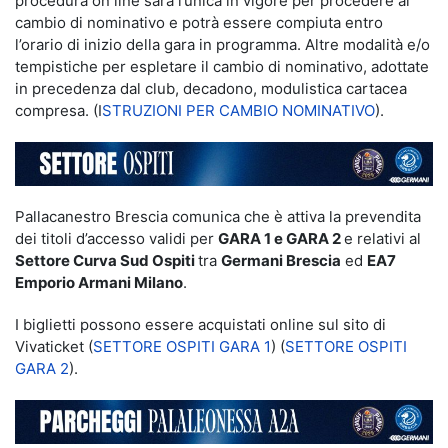
procedura on line sarà l’unica in vigore per procedere al
cambio di nominativo e potrà essere compiuta entro
l’orario di inizio della gara in programma. Altre modalità e/o
tempistiche per espletare il cambio di nominativo, adottate
in precedenza dal club, decadono, modulistica cartacea
compresa. (I
STRUZIONI PER CAMBIO NOMINATIVO
).
Pallacanestro Brescia comunica che è attiva la prevendita
dei titoli d’accesso validi per
GARA 1 e GARA 2
e relativi al
Settore Curva Sud Ospiti
tra
Germani Brescia
ed
EA7
Emporio Armani Milano
.
I biglietti possono essere acquistati online sul sito di
Vivaticket (
SETTORE OSPITI GARA 1
) (
SETTORE OSPITI
GARA 2
).