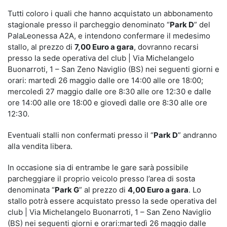
Tutti coloro i quali che hanno acquistato un abbonamento
stagionale presso il parcheggio denominato “
Park D
” del
PalaLeonessa A2A, e intendono confermare il medesimo
stallo, al prezzo di
7,00 Euro a gara
, dovranno recarsi
presso la
sede operativa del club | Via Michelangelo
Buonarroti, 1 – San Zeno Naviglio (BS) nei seguenti giorni e
orari:
martedì 26 maggio dalle ore 14:00 alle ore 18:00;
mercoledì 27 maggio dalle ore 8:30 alle ore 12:30 e dalle
ore 14:00 alle ore 18:00 e giovedì dalle ore 8:30 alle ore
12:30.
Eventuali stalli non confermati presso il “
Park D
” andranno
alla vendita libera.
In occasione sia di entrambe le gare s
arà possibile
parcheggiare il proprio veicolo presso l’area di sosta
denominata “
Park G
” al prezzo di
4,00 Euro a gara
.
Lo
stallo potrà essere acquistato
presso la
sede operativa del
club | Via Michelangelo Buonarroti, 1 – San Zeno Naviglio
(BS) nei seguenti giorni e orari:
martedì 26 maggio dalle