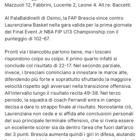
Mazzuoli 12, Fabbrini, Lucente 2, Leone 4. All.re: Baccetti.
Al PalaBaldinelli di Osimo, la FAP Brescia vince contro
Laurenziana Basket nella gara valida per la prima giornata
del Final Event Jr NBA FIP U13 Championship con il
punteggio di 102-67.
Pronti via i biancoblu partono bene, ma i toscani
rispondono colpo su colpo. Il primo quarto infatti si
conclude col risultato di 22-17. Nel secondo parziale,
invece, i bresciani cominciano a innestare le marce alte,
difendendo più forte e soprattutto sfruttando la maggiore
velocità rispetto agli avversari nella transizione offensiva.
All’intervallo lungo il risultato recita 49-38. Nel terzo
periodo, la squadra di coach Ferrandi entra in campo
decisa a dare lo strappo finale al risultato. Nonostante ciò,
Laurenziana non cede e si affida alle conclusioni personali
del suo principale terminale offensivo, che si rivela essere
un eccellente scorer sia da dentro l’area che fuori dall’arco
dei 3 punti. Brescia aumenta quindi i giri in difesa, aiutando