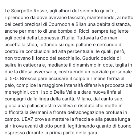
Le Scarpette Rosse, agli albori del secondo quarto,
riprendono da dove avevano lasciato, mantenendo, al netto
dei cesti preziosi di Cournooh e Bilan una debita distanza,
anche per merito di una bomba di Ricci, sempre tagliente
agli occhi della Leonessa d’Italia. Tuttavia la Germani
accetta la sfida, lottando su ogni pallone e cercando di
costruire conclusioni ad alta percentuale, le quali, però,
non trovano il fondo del secchiello. Guduric decide di
salire in cattedra e, mediante il dinamismo in dote, taglia in
due la difesa avversaria, costruendo un parziale personale
di 5-0. Brescia pare accusare il colpo e rimane ferma al
palo, complice la maggiore intensità difensiva proposta dai
meneghini, con il solo Della Valle a dare nuova linfa ai
compagni dalla linea della carità. Milano, dal canto suo,
gioca una pallacanestro volitiva e risoluta che mette in
difficoltà la Germani a fronte dell’abnegazione profusa in
campo. L’EA7 prova a mettere la freccia e alla pausa lunga
si ritrova avanti di otto punti, legittimando quanto di buono
espresso durante la prima parte della gara.