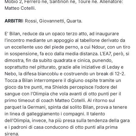
Mobio 2, Ferrero ne, Santinon ne, Toure ne. Allenatore:
Matteo Cotelli.
ARBITRI
: Rossi, Giovannetti, Quarta.
E’ Bilan, reduce da un opaco terzo atto, ad inaugurare
l’incontro mediante un appoggio al tabellone derivato da
un eccellente uso del piede perno, a cui Ndour, con un tiro
in sospensione, fa eco dalla media distanza. L’EA7, però, si
dimostra, fin da subito quadrata e cinica, punendo,
soprattutto nel pitturato, grazie alle iniziative di Leday e
Nebo, la difesa biancoblu e costruendo un break di 12-2.
Tocca a Bilan interrompere il digiuno ospite tramite un
gioco da tre punti, ma Shields percepisce l’odore del
sangue con l’Olimpia che vola avanti di otto punti per il
primo timeout di coach Matteo Cotelli. Al ritorno sul
parquet la Germani, spinta dal solito Bilan, prova a tenere
in linea di galleggiamento i compagni. Il talento
dell’Olimpia, invece, ha più presa sulla tendenza della gara
e i padroni di casa conducono di otto punti alla prima
sirena.