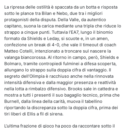
La ripresa delle ostilità è spaccata da un botta e risposta
sotto le plance tra Bilan e Nebo, due tra i migliori
protagonisti della disputa. Della Valle, da autentico
capitano, suona la carica mediante una tripla che riduce lo
strappo a cinque punti. Tuttavia l’EA7, lungo il binomio
formato da Shields e Leday, si scuote e, in un amen,
confezione un break di 4-0, che vale il timeout di coach
Matteo Cotelli, intenzionato a troncare sul nascere la
valanga biancorossa. Al ritorno in campo, però, Shields e
Bolmaro, tramite contropiedi fulminei a difesa scoperta,
allungano lo strappo sulla doppia cifra di vantaggio. Il
segreto dell’Olimpia è racchiuso anche nella rinnovata
intensità difensiva e dalla maggior presenza e reattività
nella lotta a rimbalzo difensivo. Brooks sale in cattedra e
mostra a tutti i presenti il suo bagaglio tecnico, prima che
Burnell, dalla linea della carità, muova il tabellino
riportando la discrepanza sotto la doppia cifra, prima dei
tiri liberi di Ellis a fil di sirena.
L’ultima frazione di gioco ha poco da raccontare sotto il