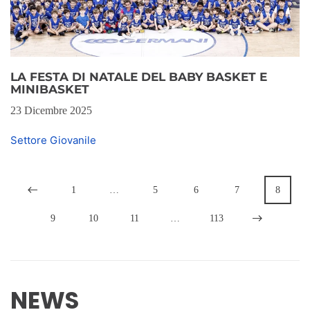
LA FESTA DI NATALE DEL BABY BASKET E
MINIBASKET
23 Dicembre 2025
Settore Giovanile
1
…
5
6
7
8
9
10
11
…
113
NEWS